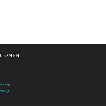
TIONEN
ombach
rtberg