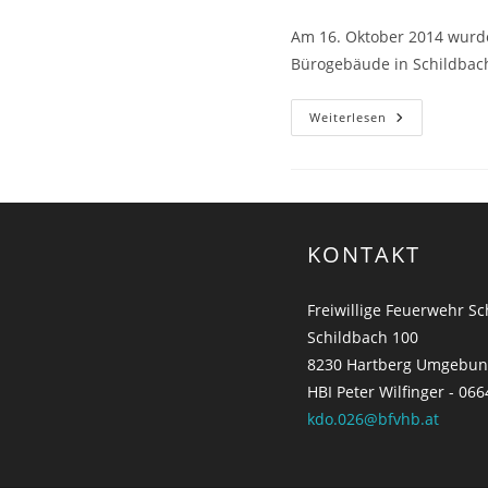
Am 16. Oktober 2014 wurde
Bürogebäude in Schildbac
Weiterlesen
KONTAKT
Freiwillige Feuerwehr S
Schildbach 100
8230 Hartberg Umgebu
HBI Peter Wilfinger - 066
kdo.026@bfvhb.at