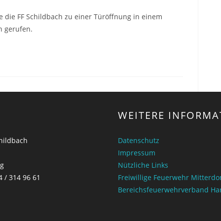
 die FF Schildbach zu einer Türöffnung in einem
h gerufen.
WEITERE INFORMA
childbach
Datenschutz
Impressum
ng
Nützliche Links
4 / 314 96 61
Freiwillige Feuerwehr Mitterd
Bereichsfeuerwehrverband Ha