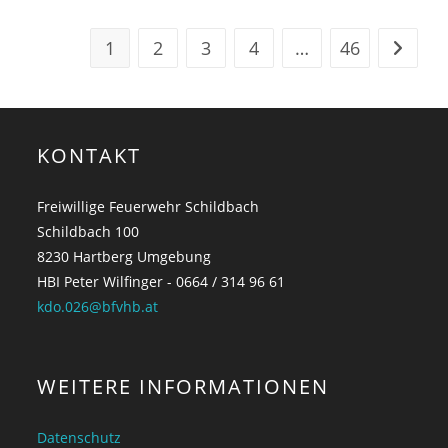
1
2
3
4
…
46
KONTAKT
Freiwillige Feuerwehr Schildbach
Schildbach 100
8230 Hartberg Umgebung
HBI Peter Wilfinger - 0664 / 314 96 61
kdo.026@bfvhb.at
WEITERE INFORMATIONEN
Datenschutz