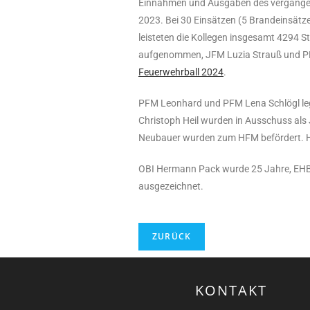
Einnahmen und Ausgaben des vergangene
2023. Bei 30 Einsätzen (5 Brandeinsätz
leisteten die Kollegen insgesamt 4294
aufgenommen, JFM Luzia Strauß und PFM
Feuerwehrball 2024
.
PFM Leonhard und PFM Lena Schlögl l
Christoph Heil wurden in Ausschuss a
Neubauer wurden zum HFM befördert. H
OBI Hermann Pack wurde 25 Jahre, EHBM
ausgezeichnet.
KONTAKT