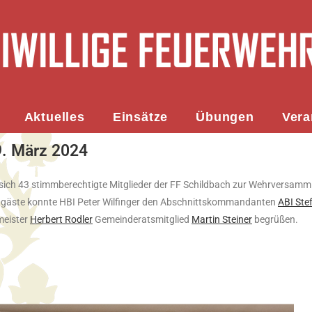
Aktuelles
Einsätze
Übungen
Vera
. März 2024
ich 43 stimmberechtigte Mitglieder der FF Schildbach zur Wehrversamm
ngäste konnte HBI Peter Wilfinger den Abschnittskommandanten
ABI Ste
meister
Herbert Rodler
Gemeinderatsmitglied
Martin
Steiner
begrüßen.