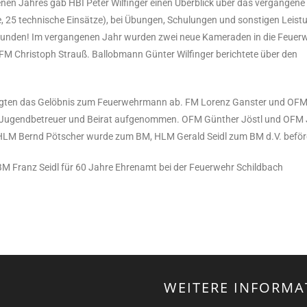
n Jahres gab HBI Peter Wilfinger einen Überblick über das vergangene
e, 25 technische Einsätze), bei Übungen, Schulungen und sonstigen Leis
 Stunden! Im vergangenen Jahr wurden zwei neue Kameraden in die Feuer
 Christoph Strauß. Ballobmann Günter Wilfinger berichtete über den
egten das Gelöbnis zum Feuerwehrmann ab. FM Lorenz Ganster und OF
ls Jugendbetreuer und Beirat aufgenommen. OFM Günther Jöstl und OFM
LM Bernd Pötscher wurde zum BM, HLM Gerald Seidl zum BM d.V. beför
 Franz Seidl für 60 Jahre Ehrenamt bei der Feuerwehr Schildbach
WEITERE INFORMA