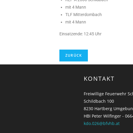
mit 4 Mann
TLF Mitterdombach
mit 4 Mann
Einsatzende: 12:45 Uhr
KONTAKT
Freiwillige Feuerwehr S
Schildbach 100
8230 Hartberg Umgebu
HBI Peter Wilfinger - 066
kdo.026@bfvhb.at