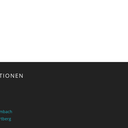
TIONEN
ombach
rtberg