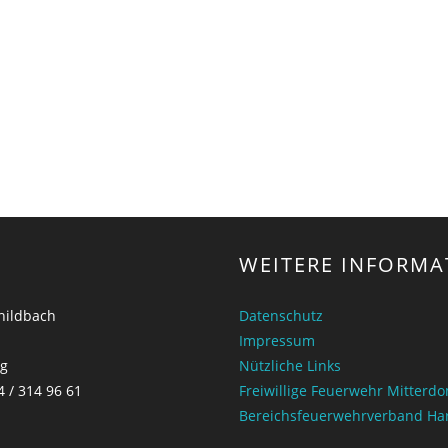
WEITERE INFORMA
childbach
Datenschutz
Impressum
ng
Nützliche Links
4 / 314 96 61
Freiwillige Feuerwehr Mitterd
Bereichsfeuerwehrverband Ha