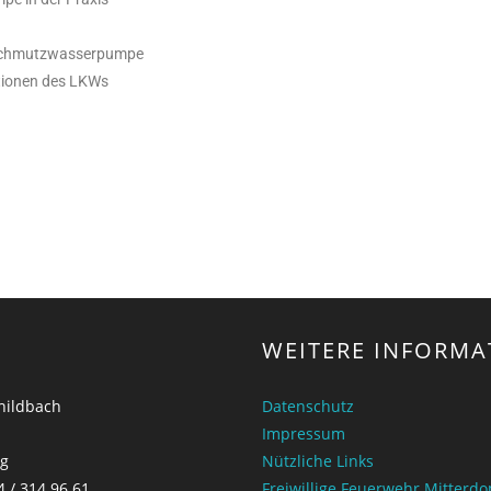
 Schmutzwasserpumpe
ktionen des LKWs
WEITERE INFORMA
childbach
Datenschutz
Impressum
ng
Nützliche Links
4 / 314 96 61
Freiwillige Feuerwehr Mitterd