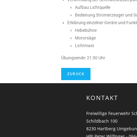
Aufbau Lichtquelle
Bedienung Stromerzeuger und
Erklärung einzelner Geräte und Fun
Hebebühne
Motorsäge
Lichtmast
Übungsende: 21:30 Uhr
KONTAKT
Freiwillige Feuerwehr S
Schildbach 100
8230 Hartberg Umgebu
HBI Peter Wilfinger - 066