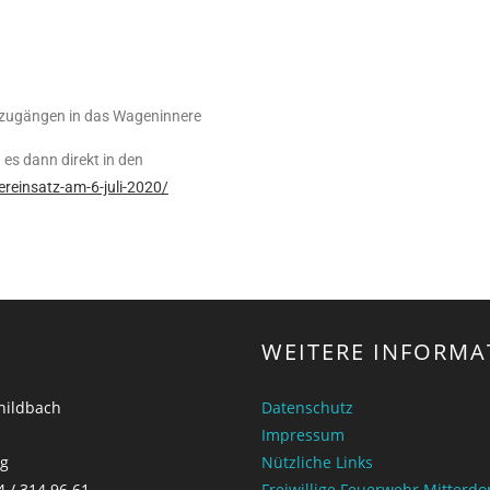
gszugängen in das Wageninnere
es dann direkt in den
ereinsatz-am-6-juli-2020/
WEITERE INFORMA
childbach
Datenschutz
Impressum
ng
Nützliche Links
4 / 314 96 61
Freiwillige Feuerwehr Mitterd