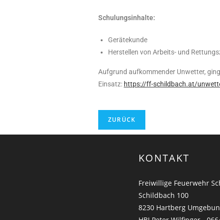
Schulungsinhalte:
Gerätekunde
Herstellen von Arbeits- und Rettun
Aufgrund aufkommender Unwetter, ging 
Einsatz:
https://ff-schildbach.at/unwett
KONTAKT
Freiwillige Feuerwehr S
Schildbach 100
8230 Hartberg Umgebu
HBI Peter Wilfinger - 066