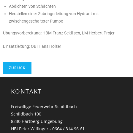
Abdichten von Schächten
Herstellen einer Zubringerleitung von Hydrant mit
zwischengeschalteter Pumpe
Übungsvorbereitung: HBM Franz Seidl sen, LM Herbert Projer
Einsatzleitung: OBI Hans Holzer
KONTAKT
Freiwillige Feuerwehr Schildbach
Schildbach 100
8230 Hartberg Umgebung
HBI Peter Wilfinger - 0664 / 314 96 61