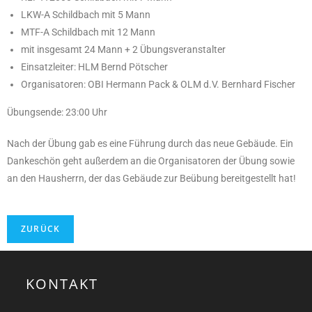
LKW-A Schildbach mit 5 Mann
MTF-A Schildbach mit 12 Mann
mit insgesamt 24 Mann + 2 Übungsveranstalter
Einsatzleiter: HLM Bernd Pötscher
Organisatoren: OBI Hermann Pack & OLM d.V. Bernhard Fischer
Übungsende: 23:00 Uhr
Nach der Übung gab es eine Führung durch das neue Gebäude. Ein
Dankeschön geht außerdem an die Organisatoren der Übung sowie
an den Hausherrn, der das Gebäude zur Beübung bereitgestellt hat!
KONTAKT