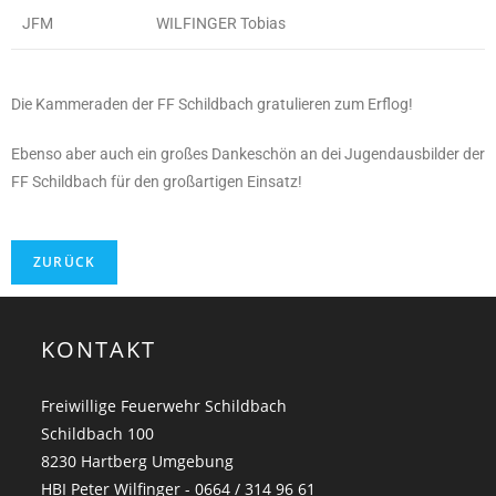
JFM
WILFINGER Tobias
Die Kammeraden der FF Schildbach gratulieren zum Erflog!
Ebenso aber auch ein großes Dankeschön an dei Jugendausbilder der
FF Schildbach für den großartigen Einsatz!
KONTAKT
Freiwillige Feuerwehr Schildbach
Schildbach 100
8230 Hartberg Umgebung
HBI Peter Wilfinger - 0664 / 314 96 61