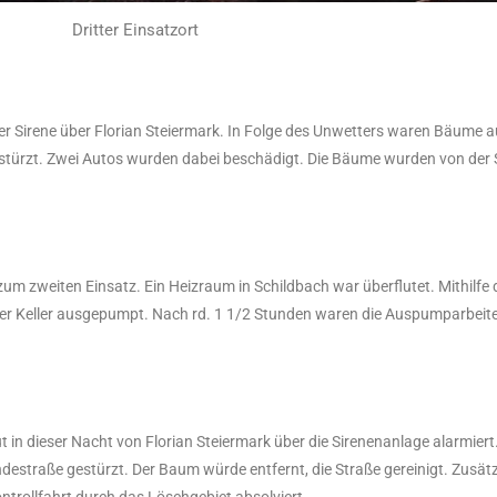
Dritter Einsatzort
er Sirene über Florian Steiermark. In Folge des Unwetters waren Bäume a
estürzt. Zwei Autos wurden dabei beschädigt. Die Bäume wurden von der 
um zweiten Einsatz. Ein Heizraum in Schildbach war überflutet. Mithilfe 
 Keller ausgepumpt. Nach rd. 1 1/2 Stunden waren die Auspumparbeit
 in dieser Nacht von Florian Steiermark über die Sirenenanlage alarmiert.
estraße gestürzt. Der Baum würde entfernt, die Straße gereinigt. Zusätz
trollfahrt durch das Löschgebiet absolviert.