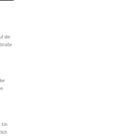
uf die
Straße
der
en
 Ein
lich