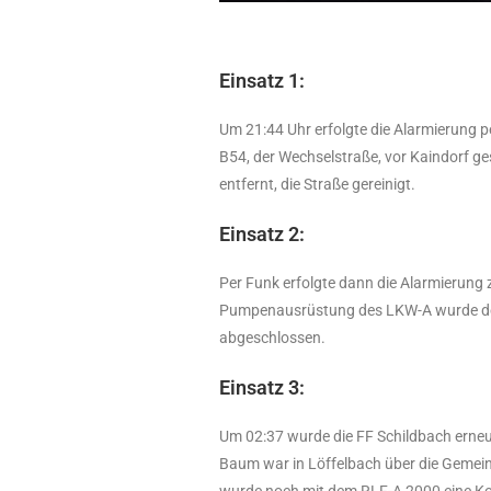
Einsatz 1:
Um 21:44 Uhr erfolgte die Alarmierung p
B54, der Wechselstraße, vor Kaindorf g
entfernt, die Straße gereinigt.
Einsatz 2:
Per Funk erfolgte dann die Alarmierung z
Pumpenausrüstung des LKW-A wurde der
abgeschlossen.
Einsatz 3:
Um 02:37 wurde die FF Schildbach erneut
Baum war in Löffelbach über die Gemeind
wurde noch mit dem RLF-A 2000 eine Kon